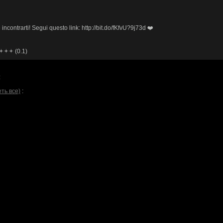
 incontrarti! Segui questo link: http://bit.do/fKfvU?9j73d ❤️
(0.1)
:
ть все)
: