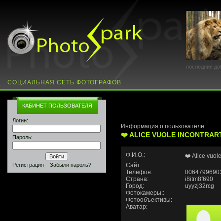
последние до
СОЦИАЛЬНАЯ СЕТЬ ФОТОГРАФОВ
КАБИНЕТ ПОЛЬЗОВАТЕЛЯ
Логин:
Информация о пользователе
❤️ ALICE VUOLE INCONTRART
Пароль:
Ф.И.О.:
❤️ Alice vuole
Регистрация
Забыли пароль?
Сайт:
Телефон:
0064799690
Страна:
i8itm8f690
Город:
uyyzj32rcg
Фотокамеры::
Фотообъективы:
Аватар: