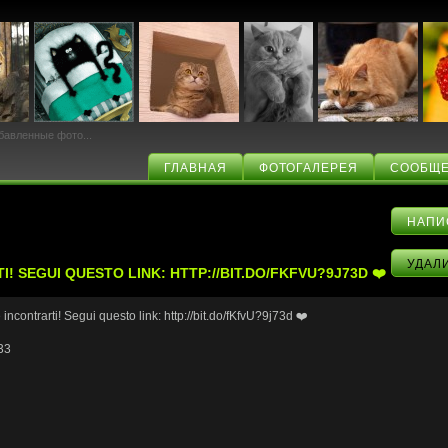
бавленные фото...
ГЛАВНАЯ
ФОТОГАЛЕРЕЯ
СООБЩЕ
НАПИ
УДАЛ
I! SEGUI QUESTO LINK: HTTP://BIT.DO/FKFVU?9J73D ❤️
 incontrarti! Segui questo link: http://bit.do/fKfvU?9j73d ❤️
33