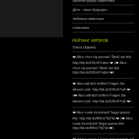
Архитектурные памятники
Дети - наше будущее...
любимые животные
собачники
РЕЙТИНГ АВТОРОВ
Ольга (Админ)
❤️ Alice chce cię poznać! Śledź ten link:
http://bit.do/fJ6UA?rabm ❤️ (❤️ Alice
chce cię poznać! Śledź ten link:
http://bit.do/fJ6UA?rabm ❤️)
❤️ Alice will dich treffen! Folgen Sie
diesem Link: http://bit.do/fJ6UA?rq0 ❤️
(❤️ Alice will dich treffen! Folgen Sie
diesem Link: http://bit.do/fJ6UA?rq0 ❤️)
❤️ Alice vuole incontrarti! Segui questo
link: http://bit.do/fKfvU?9j73d ❤️ (❤️ Alice
vuole incontrarti! Segui questo link:
http://bit.do/fKfvU?9j73d ❤️)