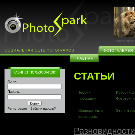
последние до
СОЦИАЛЬНАЯ СЕТЬ ФОТОГРАФОВ
ФОТОГАЛЕРЕЯ
ГЛАВНАЯ
СТАТЬИ
КАБИНЕТ ПОЛЬЗОВАТЕЛЯ
Логин:
Пароль:
Теория
История ф
Глоссарий
Фототехни
Регистрация
Забыли пароль?
Современные
Это интер
фотографы
Разновидности